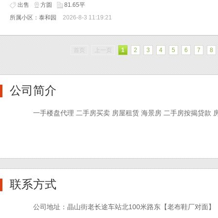
出售
方圆
81.65平
所属小区：泰和园
2026-8-3 11:19:21
首页
上一页
1
2
3
4
5
6
7
8
公司简介
一手楼盘代理 二手房买卖 房屋租赁 海景房 二手房按揭贷款 
联系方式
公司地址：晶山街老长途车站北100米路东【老布鞋厂对面】