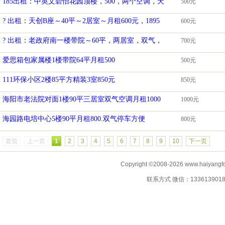
185出租：中英文碧怡花园顶楼，500，两个空调，天
500元
? 出租：天创B座～40平～2居室～月租600元，1895
600元
? 出租：老政府南一楼带院～60平，两居室，双气，
700元
爱思箱包家属楼1楼带院64平月租500
500元
111环保小区2楼85平方精装3室850元
850元
海阳市老法院对面1楼90平三居室双气空调月租1000
1000元
海园路电培中心5楼90平月租800.双气停车方便
800元
首页
上一页
1
2
3
4
5
6
7
8
9
10
下一页
Copyright ©2008-2026 www.haiyangf
联系方式 微信：13361390183 