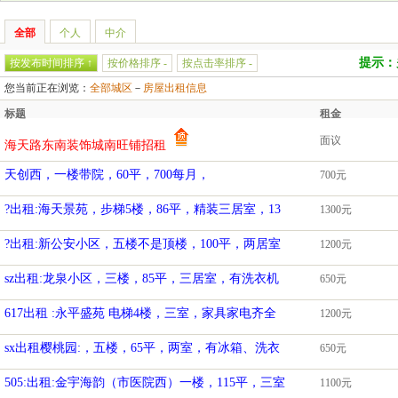
全部
个人
中介
提示：
按发布时间排序 ↑
按价格排序 -
按点击率排序 -
您当前正在浏览：
全部城区
－
房屋出租信息
标题
租金
面议
海天路东南装饰城南旺铺招租
天创西，一楼带院，60平，700每月，
700元
?出租:海天景苑，步梯5楼，86平，精装三居室，13
1300元
?出租:新公安小区，五楼不是顶楼，100平，两居室
1200元
sz出租:龙泉小区，三楼，85平，三居室，有洗衣机
650元
617出租 :永平盛苑 电梯4楼，三室，家具家电齐全
1200元
sx出租樱桃园:，五楼，65平，两室，有冰箱、洗衣
650元
505:出租:金宇海韵（市医院西）一楼，115平，三室
1100元