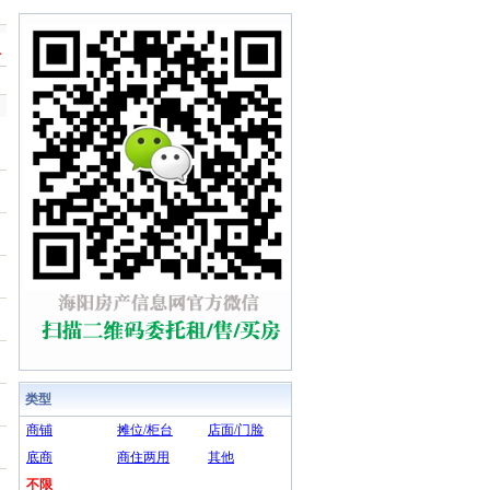
息
类型
商铺
摊位/柜台
店面/门脸
底商
商住两用
其他
不限