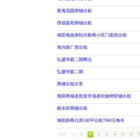
黄海花园商铺出租
理成嘉苑商铺出租
海阳海政路怡河新阁小区门面房出租
海兴路厂房出租
弘盛华庭二期网点
弘盛华庭二期
商铺出租出售
海阳商城老批发市场老街烧烤旺铺出租
丽水街商铺出租
海阳路网点房100平出租7000元每年
首页
上一页
1
2
3
4
5
6