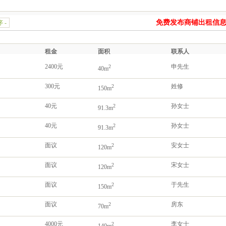
免费发布商铺出租信
 -
租金
面积
联系人
2400元
申先生
2
40m
300元
姓修
2
150m
40元
孙女士
2
91.3m
40元
孙女士
2
91.3m
面议
安女士
2
120m
面议
宋女士
2
120m
面议
于先生
2
150m
面议
房东
2
70m
4000元
李女士
2