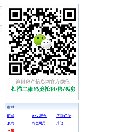
息
类型
商铺
摊位/柜台
店面/门脸
底商
商住两用
其他
不限