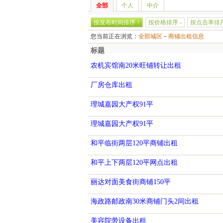
全部
个人
中介
按发布时间排序 ↑
按价格排序 -
按点击率排序
您当前正在浏览：
全部城区
－
商铺出租信息
标题
农机宾馆南20米旺铺转让出租
厂房仓库出租
理城嘉园大产权91平
理城嘉园大产权91平
和平临街两层120平商铺出租
和平上下两层120平网点出租
丽达对面美食街商铺150平
海政路邮政南30米商铺门头2间出租
美容院带设备出租