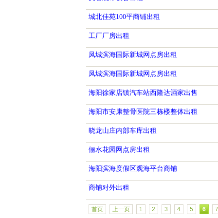
城北佳苑100平商铺出租
工厂厂房出租
凤城滨海国际新城网点房出租
凤城滨海国际新城网点房出租
海阳徐家店镇汽车站西隆达酒家出售
海阳市安康整骨医院三栋楼整体出租
晓龙山庄内部车库出租
俪水花园网点房出租
海阳滨海度假区观海平台商铺
商铺对外出租
首页
上一页
1
2
3
4
5
6